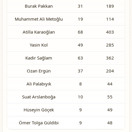
Burak Pakkan
31
189
Muhammet Ali Metoğlu
19
114
Atilla Karaoğlan
68
403
Yasin Kol
49
285
Kadir Sağlam
63
362
Ozan Ergün
37
204
Ali Palabıyık
8
44
Suat Arslanboğa
10
55
Hüseyin Göçek
9
49
Ömer Tolga Güldibi
9
48