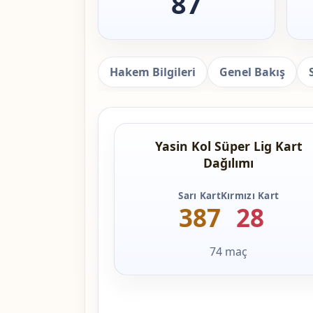
87
Hakem Bilgileri
Genel Bakış
Yasin Kol Süper Lig Kart
Dağılımı
Sarı Kart
Kırmızı Kart
387
28
74 maç