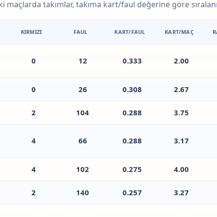
 maçlarda takımlar, takıma kart/faul değerine göre sıralanır; 
KIRMIZI
FAUL
KART/FAUL
KART/MAÇ
R
0
12
0.333
2.00
0
26
0.308
2.67
2
104
0.288
3.75
4
66
0.288
3.17
4
102
0.275
4.00
2
140
0.257
3.27