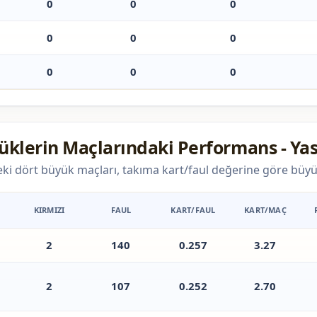
0
0
0
0
0
0
0
0
0
üklerin Maçlarındaki Performans - Yas
ki dört büyük maçları, takıma kart/faul değerine göre büyü
KIRMIZI
FAUL
KART/FAUL
KART/MAÇ
2
140
0.257
3.27
2
107
0.252
2.70