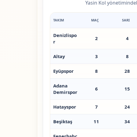
Yasin Kol yönetimindeki
TAKIM
MAÇ
SARI
Denizlispo
2
4
r
Altay
3
8
Eyüpspor
8
28
Adana
6
15
Demirspor
Hatayspor
7
24
Beşiktaş
11
34
Fenerbahç