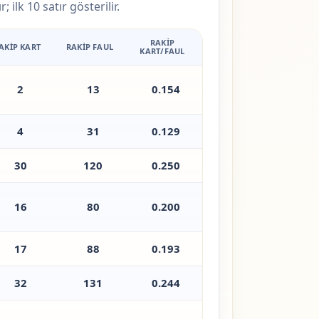
ilk 10 satır gösterilir.
RAKIP
AKIP KART
RAKIP FAUL
KART/FAUL
2
13
0.154
4
31
0.129
30
120
0.250
16
80
0.200
17
88
0.193
32
131
0.244