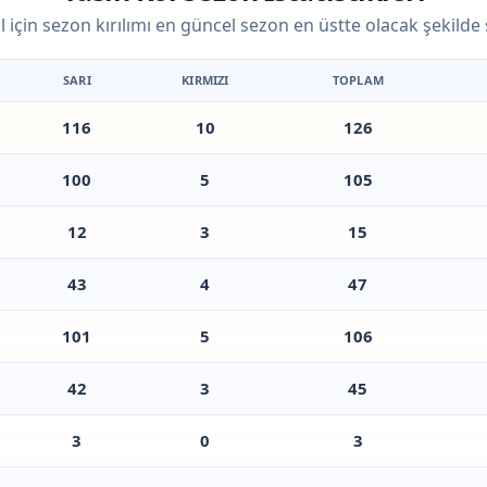
l için sezon kırılımı en güncel sezon en üstte olacak şekilde s
SARI
KIRMIZI
TOPLAM
116
10
126
100
5
105
12
3
15
43
4
47
101
5
106
42
3
45
3
0
3