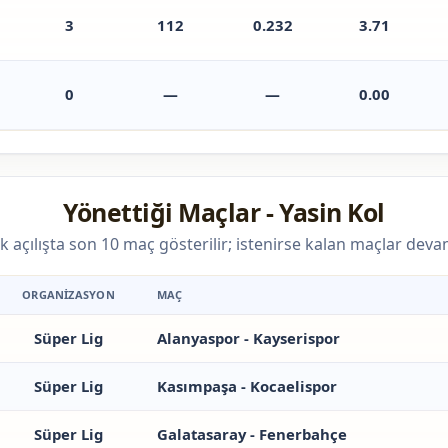
3
112
0.232
3.71
0
—
—
0.00
Yönettiği Maçlar - Yasin Kol
ilk açılışta son 10 maç gösterilir; istenirse kalan maçlar dev
ORGANIZASYON
MAÇ
Süper Lig
Alanyaspor - Kayserispor
Süper Lig
Kasımpaşa - Kocaelispor
Süper Lig
Galatasaray - Fenerbahçe