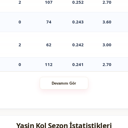
2
107
0.252
2.70
0
74
0.243
3.60
2
62
0.242
3.00
0
112
0.241
2.70
Devamını Gör
Yasin Kol Sezon İstatistikleri