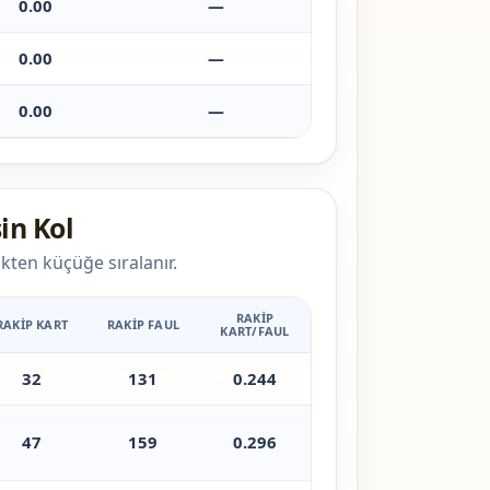
0.00
—
0.00
—
0.00
—
in Kol
kten küçüğe sıralanır.
RAKIP
RAKIP KART
RAKIP FAUL
KART/FAUL
32
131
0.244
47
159
0.296