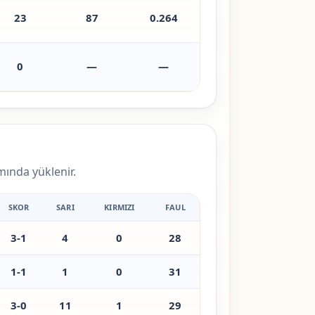
23
87
0.264
0
—
—
amında yüklenir.
SKOR
SARI
KIRMIZI
FAUL
3-1
4
0
28
1-1
1
0
31
3-0
11
1
29