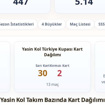
447
5.14
Sezon İstatistikleri
4 Büyükler
Maç Listesi
SSS
Yasin Kol Türkiye Kupası Kart
Dağılımı
Sarı Kart
Kırmızı Kart
30
2
B
v
13 maç
Yasin Kol Takım Bazında Kart Dağılımı