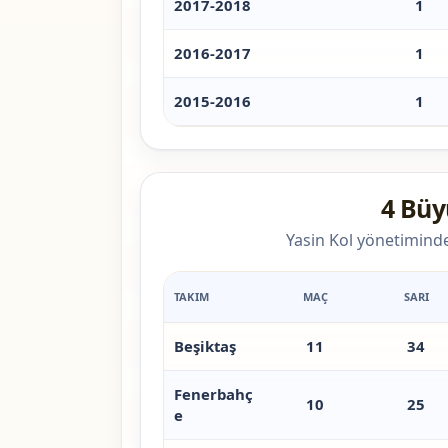
2017-2018
1
2016-2017
1
2015-2016
1
4 Büy
Yasin Kol yönetiminde
TAKIM
MAÇ
SARI
Beşiktaş
11
34
Fenerbahç
10
25
e