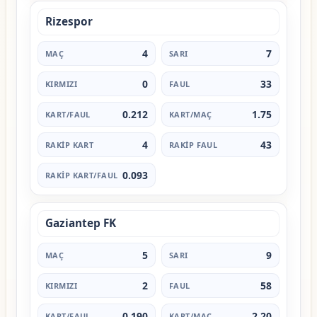
Rizespor
4
7
0
33
0.212
1.75
4
43
0.093
Gaziantep FK
5
9
2
58
0.190
2.20