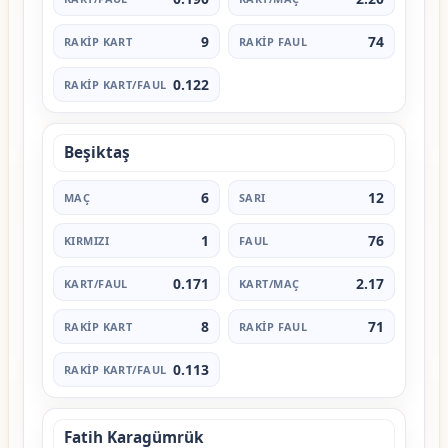
9
74
0.122
Beşiktaş
6
12
1
76
0.171
2.17
8
71
0.113
Fatih Karagümrük