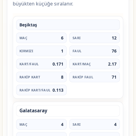
büyükten küçüğe sıralanır.
Beşiktaş
6
12
1
76
0.171
2.17
8
71
0.113
Galatasaray
4
4