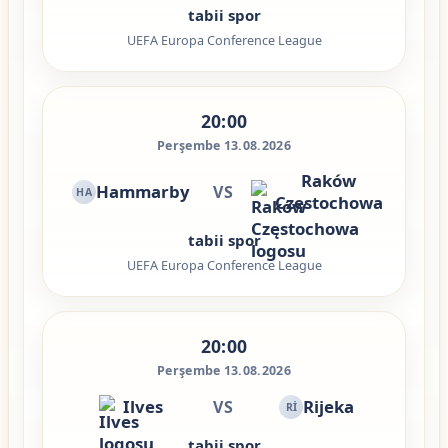
tabii spor
UEFA Europa Conference League
20:00
Perşembe 13.08.2026
Raków
Hammarby
VS
HA
Częstochowa
tabii spor
UEFA Europa Conference League
20:00
Perşembe 13.08.2026
Ilves
Rijeka
VS
RI
tabii spor