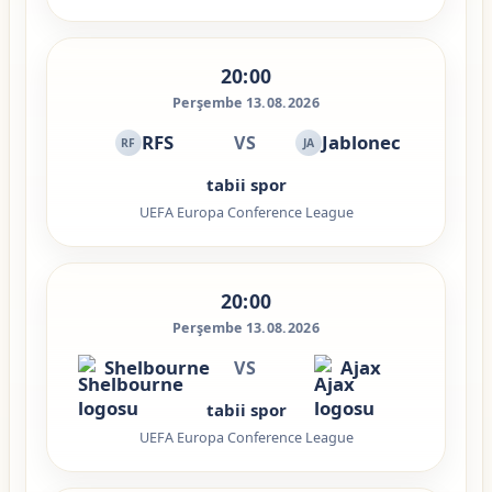
20:00
Perşembe 13.08.2026
RFS
Jablonec
VS
RF
JA
tabii spor
UEFA Europa Conference League
20:00
Perşembe 13.08.2026
Shelbourne
Ajax
VS
tabii spor
UEFA Europa Conference League