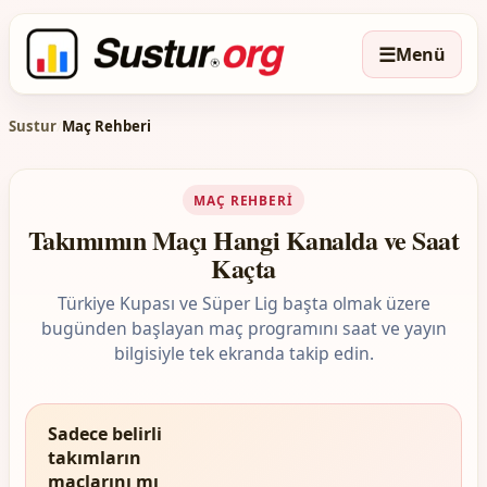
☰
Menü
Sustur
/
Maç Rehberi
MAÇ REHBERI
Takımımın Maçı Hangi Kanalda ve Saat
Kaçta
Türkiye Kupası ve Süper Lig başta olmak üzere
bugünden başlayan maç programını saat ve yayın
bilgisiyle tek ekranda takip edin.
Sadece belirli
takımların
maçlarını mı