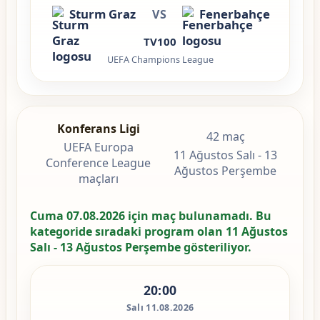
Sturm Graz
Fenerbahçe
VS
TV100
UEFA Champions League
Konferans Ligi
42 maç
UEFA Europa
11 Ağustos Salı - 13
Conference League
Ağustos Perşembe
maçları
Cuma 07.08.2026 için maç bulunamadı. Bu
kategoride sıradaki program olan 11 Ağustos
Salı - 13 Ağustos Perşembe gösteriliyor.
20:00
Salı 11.08.2026