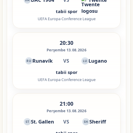
VS
DA
tabii spor
UEFA Europa Conference League
20:30
Perşembe 13.08.2026
Runavík
Lugano
VS
RU
LU
tabii spor
UEFA Europa Conference League
21:00
Perşembe 13.08.2026
St. Gallen
Sheriff
VS
ST
SH