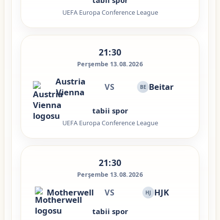
tabii spor
UEFA Europa Conference League
21:30
Perşembe 13.08.2026
Austria
Beitar
VS
BE
Vienna
tabii spor
UEFA Europa Conference League
21:30
Perşembe 13.08.2026
Motherwell
HJK
VS
HJ
tabii spor