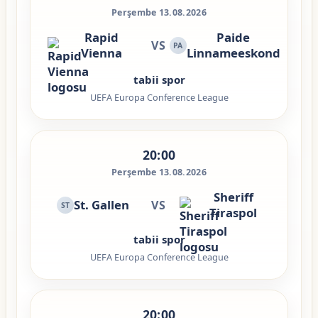
Perşembe 13.08.2026
Rapid
Paide
VS
PA
Vienna
Linnameeskond
tabii spor
UEFA Europa Conference League
20:00
Perşembe 13.08.2026
Sheriff
St. Gallen
VS
ST
Tiraspol
tabii spor
UEFA Europa Conference League
20:00