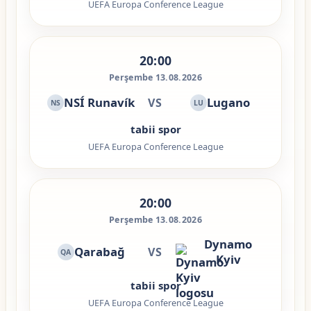
UEFA Europa Conference League
20:00
Perşembe 13.08.2026
NSÍ Runavík
Lugano
VS
NS
LU
tabii spor
UEFA Europa Conference League
20:00
Perşembe 13.08.2026
Dynamo
Qarabağ
VS
QA
Kyiv
tabii spor
UEFA Europa Conference League