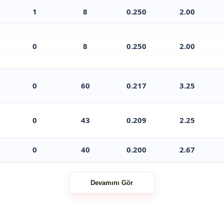
1
8
0.250
2.00
0
8
0.250
2.00
0
60
0.217
3.25
0
43
0.209
2.25
0
40
0.200
2.67
Devamını Gör