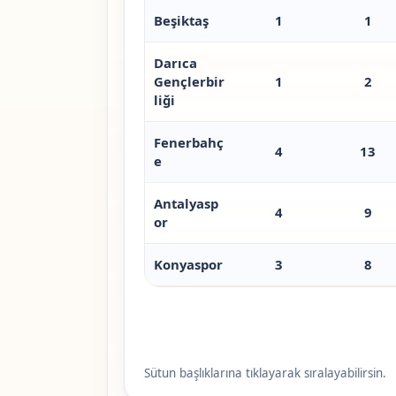
Beşiktaş
1
1
Darıca
Gençlerbir
1
2
liği
Fenerbahç
4
13
e
Antalyasp
4
9
or
Konyaspor
3
8
Sütun başlıklarına tıklayarak sıralayabilirsin.