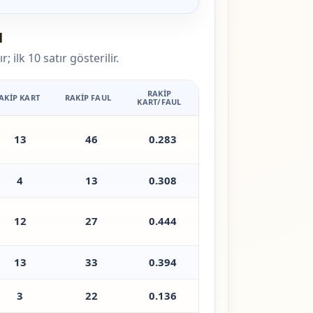
ı
ilk 10 satır gösterilir.
RAKIP
AKIP KART
RAKIP FAUL
KART/FAUL
13
46
0.283
4
13
0.308
12
27
0.444
13
33
0.394
3
22
0.136