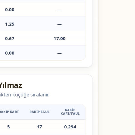
0.00
—
1.25
—
0.67
17.00
0.00
—
Yılmaz
kten küçüğe sıralanır.
RAKIP
RAKIP KART
RAKIP FAUL
KART/FAUL
5
17
0.294