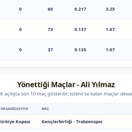
0
60
0.217
3.25
0
73
0.137
1.67
0
37
0.135
1.67
Yönettiği Maçlar - Ali Yılmaz
 ilk açılışta son 10 maç gösterilir; istenirse kalan maçlar dev
ORGANIZASYON
MAÇ
Türkiye Kupası
Gençlerbirliği - Trabzonspor