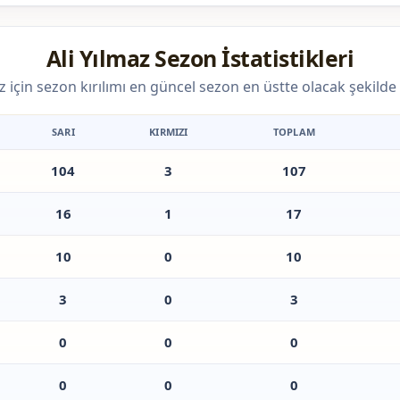
Ali Yılmaz Sezon İstatistikleri
az için sezon kırılımı en güncel sezon en üstte olacak şekilde s
SARI
KIRMIZI
TOPLAM
104
3
107
16
1
17
10
0
10
3
0
3
0
0
0
0
0
0