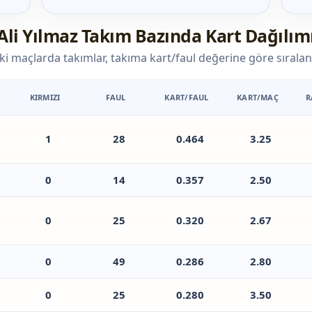
Ali Yılmaz Takım Bazında Kart Dağılım
i maçlarda takımlar, takıma kart/faul değerine göre sıralanır; 
KIRMIZI
FAUL
KART/FAUL
KART/MAÇ
R
1
28
0.464
3.25
0
14
0.357
2.50
0
25
0.320
2.67
0
49
0.286
2.80
0
25
0.280
3.50