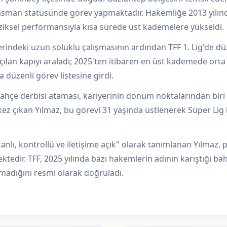
Klasman statüsünde görev yapmaktadır. Hakemliğe 2013 yılınd
fiziksel performansıyla kısa sürede üst kademelere yükseldi.
lerindeki uzun soluklu çalışmasının ardından TFF 1. Lig'de d
çılan kapıyı araladı; 2025'ten itibaren en üst kademede orta
düzenli görev listesine girdi.
bahçe derbisi ataması, kariyerinin dönüm noktalarından biri o
 kez çıkan Yılmaz, bu görevi 31 yaşında üstlenerek Süper Lig
nlı, kontrollü ve iletişime açık" olarak tanımlanan Yılmaz, p
ektedir. TFF, 2025 yılında bazı hakemlerin adının karıştığı bah
madığını resmi olarak doğruladı.