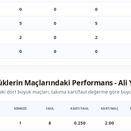
0
0
0
5
0
5
2
0
2
0
0
0
üklerin Maçlarındaki Performans - Ali 
eki dört büyük maçları, takıma kart/faul değerine göre büyü
KIRMIZI
FAUL
KART/FAUL
KART/MAÇ
1
8
0.250
2.00