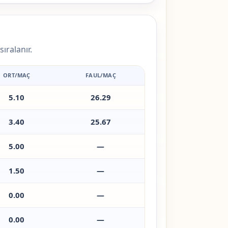
ıralanır.
ORT/MAÇ
FAUL/MAÇ
5.10
26.29
3.40
25.67
5.00
—
1.50
—
0.00
—
0.00
—