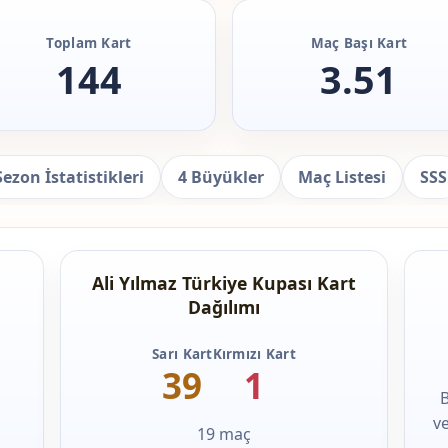
Toplam Kart
Maç Başı Kart
144
3.51
Sezon İstatistikleri
4 Büyükler
Maç Listesi
SSS
Ali Yılmaz Türkiye Kupası Kart
Dağılımı
Sarı Kart
Kırmızı Kart
39
1
B
v
19 maç