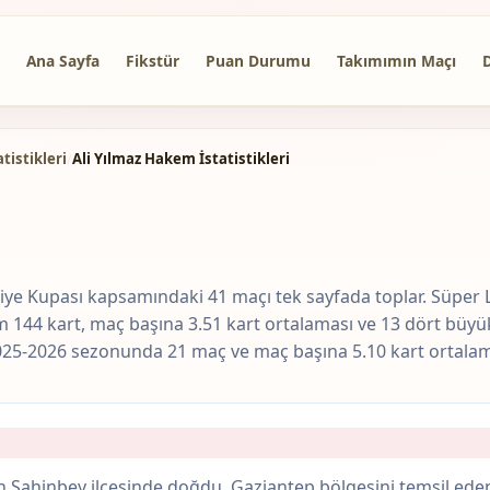
Ana Sayfa
Fikstür
Puan Durumu
Takımımın Maçı
tistikleri
/
Ali Yılmaz Hakem İstatistikleri
ürkiye Kupası kapsamındaki 41 maçı tek sayfada toplar. Süper
m 144 kart, maç başına 3.51 kart ortalaması ve 13 dört büyü
025-2026 sezonunda 21 maç ve maç başına 5.10 kart ortalamas
in Şahinbey ilçesinde doğdu. Gaziantep bölgesini temsil ede