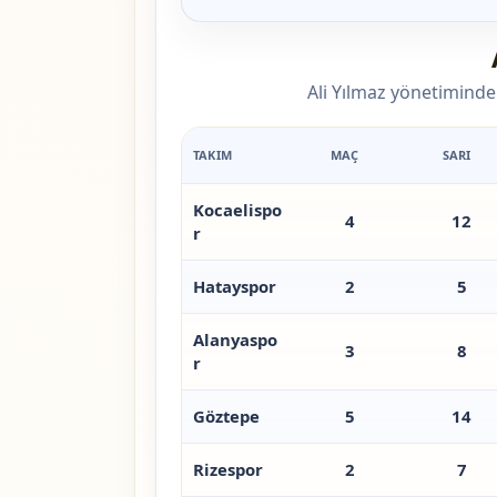
Ali Yılmaz yönetimindek
TAKIM
MAÇ
SARI
Kocaelispo
4
12
r
Hatayspor
2
5
Alanyaspo
3
8
r
Göztepe
5
14
Rizespor
2
7