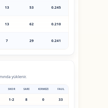
13
53
0.245
13
62
0.210
7
29
0.241
amında yüklenir.
SKOR
SARI
KIRMIZI
FAUL
1-2
8
0
33