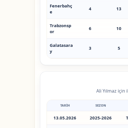
Fenerbahç
4
13
e
Trabzonsp
6
10
or
Galatasara
3
5
y
Ali Yılmaz için
TARIH
SEZON
13.05.2026
2025-2026