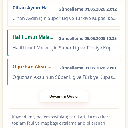
Cihan Aydın Hakem İstatistikleri
Güncelleme 01.06.2026 23:12
Cihan Aydın için Süper Lig ve Türkiye Kupası kapsamındaki maçlarda kart, faul, sezon ve takım kırılımı istatistikleri.
Halil Umut Meler Hakem İstatistikleri
Güncelleme 25.05.2026 10:35
Halil Umut Meler için Süper Lig ve Türkiye Kupası kapsamında 217 maç, 1064 sarı kart ve 70 kırmızı kart kaydı bulunuyor. Süper Lig\'de 204, Türkiye Kupası\'nda 13 maç yönetti; maç...
Oğuzhan Aksu Hakem İstatistikleri
Güncelleme 01.06.2026 23:01
Oğuzhan Aksu'nun Süper Lig ve Türkiye Kupası karnesine baktığımızda toplam 18 maçlık bir deneyim görüyoruz. Bu 18 karşılaşmada 51 sarı kart çıktı cebinden; bir de kırmızısı var. Sü...
Devamını Göster
Kaydedilmiş hakem sayfaları; sarı kart, kırmızı kart,
toplam faul ve maç başı ortalamalar gibi aranan