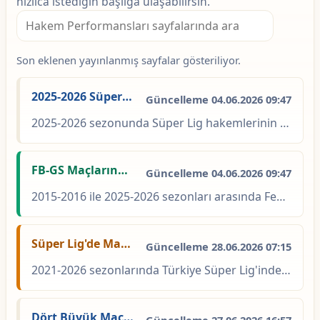
hızlıca istediğin başlığa ulaşabilirsin.
Bu kategoride ara
Son eklenen yayınlanmış sayfalar gösteriliyor.
2025-2026 Süper Lig Hakem Kart ve Faul İstatistikleri
Güncelleme 04.06.2026 09:47
2025-2026 sezonunda Süper Lig hakemlerinin maç başı sarı kart, kırmızı kart ve faul istatistikleri. Yasin Kol 21 maçta ligde en çok görev alan isim. Tüm hakemleri karşılaştır.
FB-GS Maçlarında En Çok Görev Alan Hakemler
Güncelleme 04.06.2026 09:47
2015-2016 ile 2025-2026 sezonları arasında Fenerbahçe - Galatasaray eşleşmeleri içinde zirvede 4 derbi maçına çıkan Cüneyt Çakır var.
Süper Lig'de Maç Başına En Fazla Kart Gösteren Hakemler
Güncelleme 28.06.2026 07:15
2021-2026 sezonlarında Türkiye Süper Lig'inde maç başına en fazla kart gösteren hakemleri bu sezon, son 5 sezon ve son 10 sezon olarak sıralayabilirsiniz.
Dört Büyük Maçlarında En Çok Kırmızı Gösteren Hakemler
Güncelleme 27.06.2026 16:57