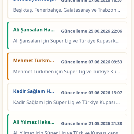
Beşiktaş, Fenerbahçe, Galatasaray ve Trabzonspor'un oynadığı maçlarda görev yapan hakemlerin performansları bu sezon, son 5 sezon ve son 10 sezon olarak listeleniyor.
Ali Şansalan Hakem İstatistikleri
Güncelleme 25.06.2026 22:06
Ali Şansalan için Süper Lig ve Türkiye Kupası kapsamında 161 maç, 726 sarı kart ve 42 kırmızı kart kaydı bulunuyor. Süper Lig'de 137, Türkiye Kupası'nda 24 maç yönetti; maç başına...
Mehmet Türkmen Hakem İstatistikleri | Kart, Faul ve Maç Verileri
Güncelleme 07.06.2026 09:53
Mehmet Türkmen için Süper Lig ve Türkiye Kupası kapsamında 50 maç, 140 sarı kart ve 9 kırmızı kart kaydı bulunuyor. Süper Lig'de 43, Türkiye Kupası'nda 7 maç yönetti; maç başına ka...
Kadir Sağlam Hakem İstatistikleri | Kart, Faul ve Maç Verileri
Güncelleme 03.06.2026 13:07
Kadir Sağlam için Süper Lig ve Türkiye Kupası kapsamında 91 maç, 416 sarı kart ve 17 kırmızı kart kaydı bulunuyor. Süper Lig'de 71, Türkiye Kupası'nda 20 maç yönetti; maç başına ka...
Ali Yılmaz Hakem İstatistikleri
Güncelleme 21.05.2026 21:38
Ali Yılmaz için Süper Lig ve Türkiye Kupası kapsamında 41 maç, 140 sarı kart ve 4 kırmızı kart kaydı bulunuyor. Süper Lig'de 22, Türkiye Kupası'nda 19 maç yönetti; maç başına kart...