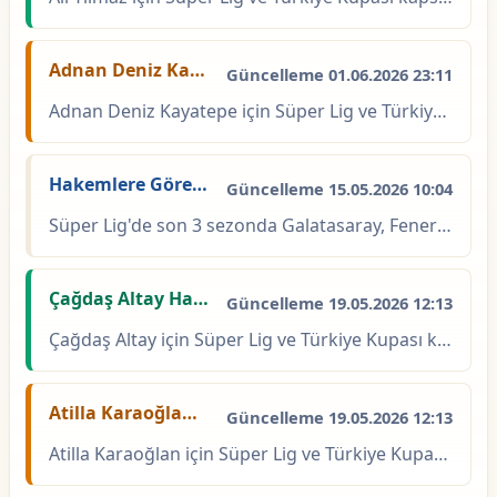
Adnan Deniz Kayatepe Hakem İstatistikleri | Kart ve Faul Verileri
Güncelleme 01.06.2026 23:11
Adnan Deniz Kayatepe için Süper Lig ve Türkiye Kupası kapsamında 37 maç, 128 sarı kart ve 2 kırmızı kart kaydı bulunuyor. Süper Lig'de 24, Türkiye Kupası'nda 13 maç yönetti; maç ba...
Hakemlere Göre 4 Büyüklerin Galibiyet Oranları | Süper Lig 2023–2026
Güncelleme 15.05.2026 10:04
Süper Lig'de son 3 sezonda Galatasaray, Fenerbahçe, Beşiktaş ve Trabzonspor'un hangi hakem yönetiminde daha çok kazandığını gösteren istatistik tablosu. Hakem bazlı galibiyet yüzde...
Çağdaş Altay Hakem İstatistikleri
Güncelleme 19.05.2026 12:13
Çağdaş Altay için Süper Lig ve Türkiye Kupası kapsamında 70 maç, 237 sarı kart ve 11 kırmızı kart kaydı bulunuyor. Süper Lig'de 52, Türkiye Kupası'nda 18 maç yönetti; maç başına ka...
Atilla Karaoğlan Hakem İstatistikleri
Güncelleme 19.05.2026 12:13
Atilla Karaoğlan için Süper Lig ve Türkiye Kupası kapsamında 139 maç, 723 sarı kart ve 34 kırmızı kart kaydı bulunuyor. Süper Lig\'de 120, Türkiye Kupası\'nda 19 maç yönetti; maç b...