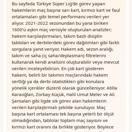
Bu sayfada Türkiye Süper Lig'de görev yapan
hakemlerin maç başına sarı kart, kırmızı kart ve faul
ortalamaları gibi temel performans verileri yer
alıyor. 2021-2022 sezonundan bu yana biriken
1600'ü aşkın maç verisiyle oluşturulan analizler;
hakem karşılaştırmaları, takım bazlı disiplin
tabloları ve derbilerdeki görev dağılımları gibi farklı
sorgulara yanıt veriyor. Hakem adı, sezon aralığı,
takım ve saha (iç saha/deplasman) filtrelerini
kullanarak kendi analizini oluşturabilir veya mevcut
verileri inceleyebilirsin. En çok kart gösteren
hakem, belirli bir takımın maçlarındaki hakem
sertliği ya da derbi istatistikleri gibi konulara
yönelik içerikler düzenli olarak güncelleniyor. Atilla
Karaoğlan, Zorbay Küçük, Halil Umut Meler ve Ali
Şansalan gibi ligde sık görev alan hakemlerin
verileri karşılaştırmalı şekilde sunuluyor. Maç
başına kart ortalaması tek başına yeterli bir ölçüt
olmadığından, tablolar toplam maç sayısını ve
kırmızı kart oranını da birlikte gösteriyor. Böylece