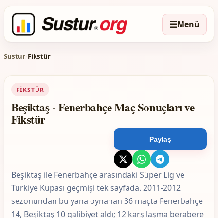
☰
Menü
Sustur
/
Fikstür
FIKSTÜR
Beşiktaş - Fenerbahçe Maç Sonuçları ve
Fikstür
Paylaş
Beşiktaş ile Fenerbahçe arasındaki Süper Lig ve
Türkiye Kupası geçmişi tek sayfada. 2011-2012
sezonundan bu yana oynanan 36 maçta Fenerbahçe
14, Beşiktaş 10 galibiyet aldı; 12 karşılaşma berabere