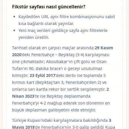
Fikstür sayfası nasıl güncellenir?
Kaydedilen URL aynı filtre kombinasyonunu sabit
kısa bağlantı olarak yayınlar.
Yeni maç verileri geldikçe sayfa aynı filtrelerle
yeniden üretilir.
Tarihsel olarak en çarpıcı maçlar arasında
29 Kasım
2020
'deki Fenerbahçe – Beşiktaş (3-4) karşılaşması
öne çıkmaktadır; Aboubakar'ın çift golü ve Ozan
Tufan'ın 90. dakika brace'i o geceyi unutulmaz
kılmıştır.
23 Eylül 2017
'deki derbi ise toplamda 5
kırmızı kart (Beşiktaş'tan 3, Fenerbahçe'den 2) ve
onlarca sarı kartla rekor bir sertlik sergilemiştir.
2
Nisan 2023
'te ise Beşiktaş deplasmanda
Fenerbahçe'yi 4-2 mağlup ederek son dönemin en
büyük deplasman galibiyetini elde etmiştir.
Türkiye Kupası'ndaki karşılaşmalara bakıldığında
3
Mayıs 2018
'de Fenerbahçe'nin 3-0 galip geldiği Kupa