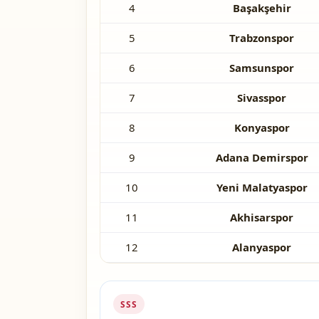
4
Başakşehir
5
Trabzonspor
6
Samsunspor
7
Sivasspor
8
Konyaspor
9
Adana Demirspor
10
Yeni Malatyaspor
11
Akhisarspor
12
Alanyaspor
SSS