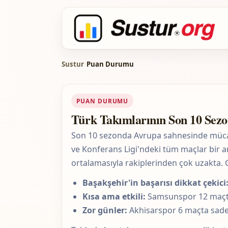
Sustur
/
Puan Durumu
PUAN DURUMU
Türk Takımlarının Son 10 Se
Son 10 sezonda Avrupa sahnesinde mücade
ve Konferans Ligi'ndeki tüm maçlar bir a
ortalamasıyla rakiplerinden çok uzakta.
Başakşehir'in başarısı dikkat çekici
Kısa ama etkili:
Samsunspor 12 maçta 
Zor günler:
Akhisarspor 6 maçta sadece 