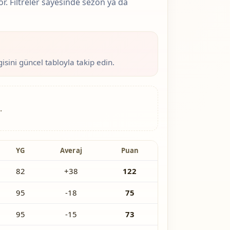
or. Filtreler sayesinde sezon ya da
sini güncel tabloyla takip edin.
.
YG
Averaj
Puan
82
+38
122
95
-18
75
95
-15
73