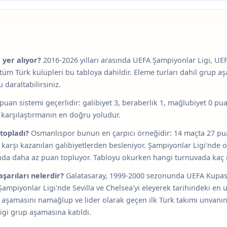
 yer alıyor?
2016-2026 yılları arasında UEFA Şampiyonlar Ligi, UE
tüm Türk kulüpleri bu tabloya dahildir. Eleme turları dahil grup 
u daraltabilirsiniz.
puan sistemi geçerlidir: galibiyet 3, beraberlik 1, mağlubiyet 0 pu
 karşılaştırmanın en doğru yoludur.
topladı?
Osmanlıspor bunun en çarpıcı örneğidir: 14 maçta 27 pua
arşı kazanılan galibiyetlerden besleniyor. Şampiyonlar Ligi'nde 
ısında daha az puan topluyor. Tabloyu okurken hangi turnuvada ka
şarıları nelerdir?
Galatasaray, 1999-2000 sezonunda UEFA Kupası'
ampiyonlar Ligi'nde Sevilla ve Chelsea'yi eleye­rek tarihindeki e
aşamasını namağlup ve lider olarak geçen ilk Türk takımı unvanını
igi grup aşamasına katıldı.