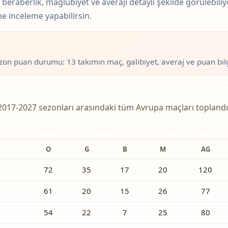
 beraberlik, mağlubiyet ve averajı detaylı şekilde görülebiliy
 inceleme yapabilirsin.
on puan durumu: 13 takımın maç, galibiyet, averaj ve puan bilgi
2017-2027 sezonları arasındaki tüm Avrupa maçları toplandı
O
G
B
M
AG
72
35
17
20
120
61
20
15
26
77
54
22
7
25
80