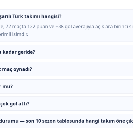
arılı Türk takımı hangisi?
, 72 maçta 122 puan ve +38 gol averajıyla açık ara birinci s
rimli isimdir.
 kadar geride?
z maç oynadı?
or mu?
çok gol attı?
durumu — son 10 sezon tablosunda hangi takım öne çık