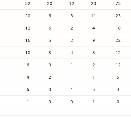
52
20
12
20
75
20
6
3
11
23
12
6
2
4
18
16
5
2
9
22
10
3
4
3
12
6
3
1
2
12
4
2
1
1
5
6
0
1
5
4
1
0
0
1
0