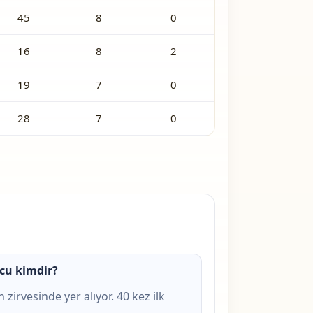
45
8
0
16
8
2
19
7
0
28
7
0
cu kimdir?
zirvesinde yer alıyor. 40 kez ilk