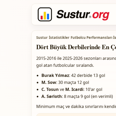
Sustur
/
İstatistikler
/
Futbolcu Performansları İs
Dört Büyük Derbilerinde En Ço
2015-2016 ile 2025-2026 sezonları arası
gol atan futbolcular sıralandı.
Burak Yılmaz
: 42 derbide 13 gol
M. Sow
: 30 maçta 12 gol
C. Tosun
ve
M. Icardi
: 10'ar gol
A. Sørloth
: 8 maçta 9 gol (en verimli)
Minimum maç ve dakika sınırlarını kendiniz