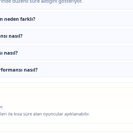
inde düzenli süre aldığını gösteriyor.
n neden farklı?
nsı nasıl?
ı nasıl?
formansı nasıl?
r.
i ile kısa süre alan oyuncular ayıklanabilir.