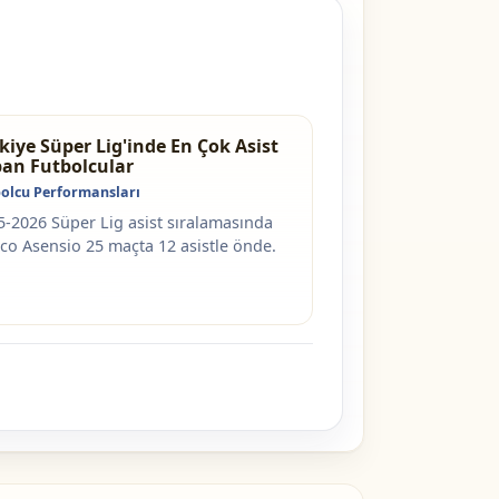
kiye Süper Lig'inde En Çok Asist
an Futbolcular
olcu Performansları
5-2026 Süper Lig asist sıralamasında
co Asensio 25 maçta 12 asistle önde.