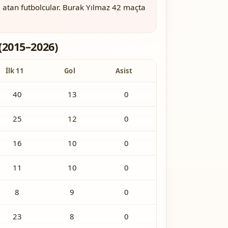
 atan futbolcular. Burak Yılmaz 42 maçta
(2015–2026)
İlk 11
Gol
Asist
40
13
0
25
12
0
16
10
0
11
10
0
8
9
0
23
8
0