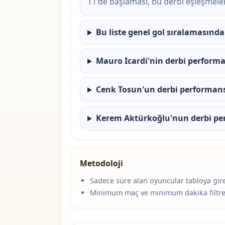
11'de başlaması, bu derbi eşleşmeler
Bu liste genel gol sıralamasında
Mauro Icardi'nin derbi performa
Cenk Tosun'un derbi performans
Kerem Aktürkoğlu'nun derbi per
Metodoloji
Sadece süre alan oyuncular tabloya gire
Minimum maç ve minimum dakika filtreler