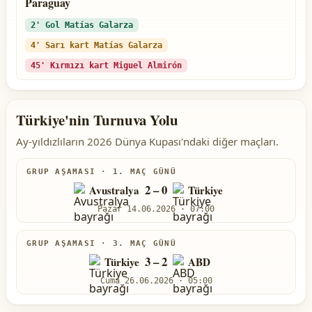
Paraguay
2' Gol Matías Galarza
4' Sarı kart Matías Galarza
45' Kırmızı kart Miguel Almirón
Türkiye'nin Turnuva Yolu
Ay-yıldızlıların 2026 Dünya Kupası'ndaki diğer maçları.
GRUP AŞAMASI · 1. MAÇ GÜNÜ
2 – 0
Avustralya
Türkiye
Pazar 14.06.2026 · 07:00
GRUP AŞAMASI · 3. MAÇ GÜNÜ
3 – 2
Türkiye
ABD
Cuma 26.06.2026 · 05:00