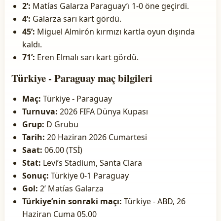
2’:
Matías Galarza Paraguay’ı 1-0 öne geçirdi.
4’:
Galarza sarı kart gördü.
45’:
Miguel Almirón kırmızı kartla oyun dışında
kaldı.
71’:
Eren Elmalı sarı kart gördü.
Türkiye - Paraguay maç bilgileri
Maç:
Türkiye - Paraguay
Turnuva:
2026 FIFA Dünya Kupası
Grup:
D Grubu
Tarih:
20 Haziran 2026 Cumartesi
Saat:
06.00 (TSİ)
Stat:
Levi’s Stadium, Santa Clara
Sonuç:
Türkiye 0-1 Paraguay
Gol:
2’ Matías Galarza
Türkiye’nin sonraki maçı:
Türkiye - ABD, 26
Haziran Cuma 05.00