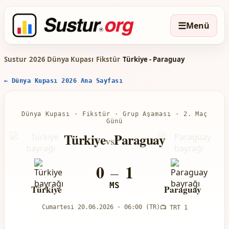
☰
Menü
Sustur
/
2026 Dünya Kupası
/
Fikstür
/
Türkiye - Paraguay
← Dünya Kupası 2026 Ana Sayfası
Dünya Kupası
·
Fikstür
·
Grup Aşaması · 2. Maç
Günü
Türkiye
Paraguay
vs
0
1
–
MS
Türkiye
Paraguay
Cumartesi 20.06.2026 · 06:00 (TR)
📺 TRT 1