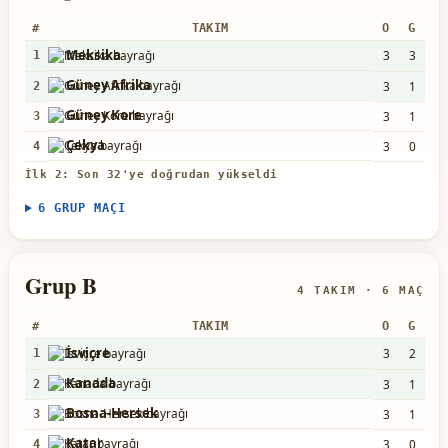
#
TAKIM
O
G
B
Meksika
3
3
0
1
Güney Afrika
3
1
1
2
Güney Kore
3
1
0
3
Çekya
3
0
1
4
İlk 2: Son 32'ye doğrudan yükseldi
6 GRUP MAÇI
Grup B
4 TAKIM · 6 MAÇ
#
TAKIM
O
G
B
İsviçre
3
2
1
1
Kanada
3
1
1
2
Bosna-Hersek
3
1
1
3
Katar
3
0
1
4