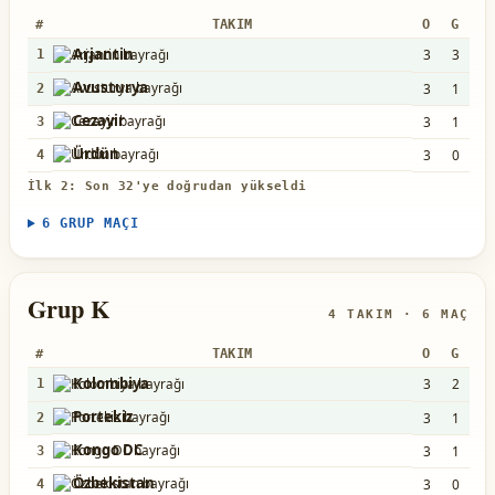
#
TAKIM
O
G
B
Arjantin
3
3
0
1
Avusturya
3
1
1
2
Cezayir
3
1
1
3
Ürdün
3
0
0
4
İlk 2: Son 32'ye doğrudan yükseldi
6 GRUP MAÇI
Grup K
4 TAKIM · 6 MAÇ
#
TAKIM
O
G
B
Kolombiya
3
2
1
1
Portekiz
3
1
2
2
Kongo DC
3
1
1
3
Özbekistan
3
0
0
4