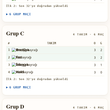
İlk 2: Son 32'ye doğrudan yükseldi
6 GRUP MAÇI
Grup C
4 TAKIM · 6 MAÇ
#
TAKIM
O
G
B
Brezilya
3
2
1
1
Fas
3
2
1
2
İskoçya
3
1
0
3
Haiti
3
0
0
4
İlk 2: Son 32'ye doğrudan yükseldi
6 GRUP MAÇI
Grup D
4 TAKIM · 6 MAÇ