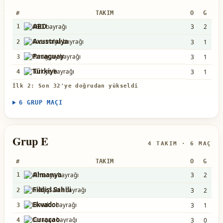
#
TAKIM
O
G
B
ABD
3
2
0
1
Avustralya
3
1
1
2
Paraguay
3
1
1
3
Türkiye
3
1
0
4
İlk 2: Son 32'ye doğrudan yükseldi
6 GRUP MAÇI
Grup E
4 TAKIM · 6 MAÇ
#
TAKIM
O
G
B
Almanya
3
2
0
1
Fildişi Sahili
3
2
0
2
Ekvador
3
1
1
3
Curaçao
3
0
1
4