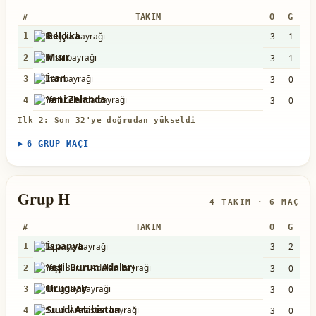
#
TAKIM
O
G
B
Belçika
3
1
2
1
Mısır
3
1
2
2
İran
3
0
3
3
Yeni Zelanda
3
0
1
4
İlk 2: Son 32'ye doğrudan yükseldi
6 GRUP MAÇI
Grup H
4 TAKIM · 6 MAÇ
#
TAKIM
O
G
B
İspanya
3
2
1
1
Yeşil Burun Adaları
3
0
3
2
Uruguay
3
0
2
3
Suudi Arabistan
3
0
2
4