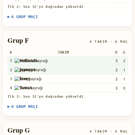
İlk 2: Son 32'ye doğrudan yükseldi
6 GRUP MAÇI
Grup F
4 TAKIM · 6 MAÇ
#
TAKIM
O
G
B
Hollanda
3
2
1
1
Japonya
3
1
2
2
İsveç
3
1
1
3
Tunus
3
0
0
4
İlk 2: Son 32'ye doğrudan yükseldi
6 GRUP MAÇI
Grup G
4 TAKIM · 6 MAÇ