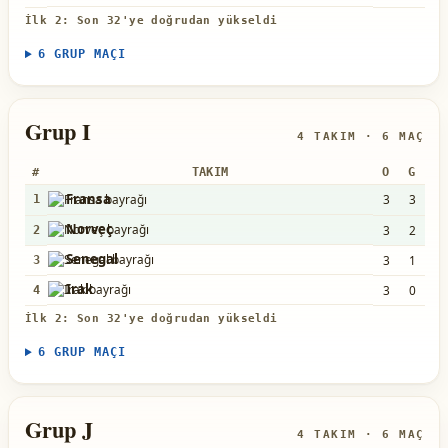
İlk 2: Son 32'ye doğrudan yükseldi
6 GRUP MAÇI
Grup I
4 TAKIM · 6 MAÇ
#
TAKIM
O
G
B
Fransa
3
3
0
1
Norveç
3
2
0
2
Senegal
3
1
0
3
Irak
3
0
0
4
İlk 2: Son 32'ye doğrudan yükseldi
6 GRUP MAÇI
Grup J
4 TAKIM · 6 MAÇ