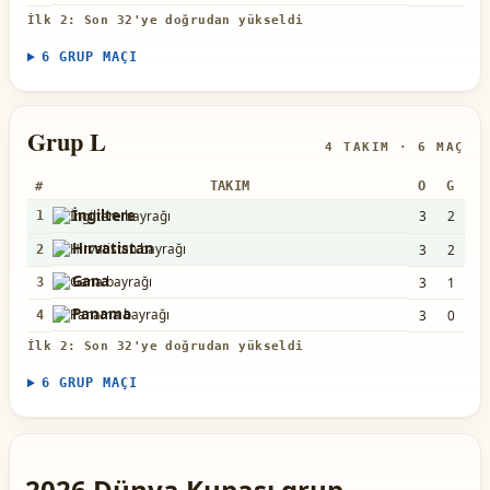
İlk 2: Son 32'ye doğrudan yükseldi
6 GRUP MAÇI
Grup L
4 TAKIM · 6 MAÇ
#
TAKIM
O
G
B
İngiltere
3
2
1
1
Hırvatistan
3
2
0
2
Gana
3
1
1
3
Panama
3
0
0
4
İlk 2: Son 32'ye doğrudan yükseldi
6 GRUP MAÇI
2026 Dünya Kupası grup